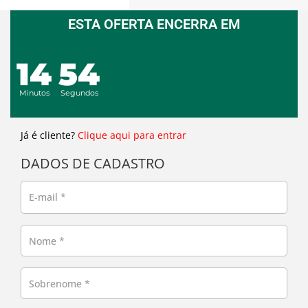
ESTA OFERTA ENCERRA EM
14
54
Minutos
Segundos
Já é cliente?
Clique aqui para entrar
DADOS DE CADASTRO
E-mail
*
Nome
*
Sobrenome
*