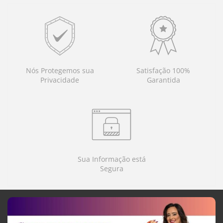
Nós Protegemos sua
Satisfação 100%
Privacidade
Garantida
Sua Informação está
Segura