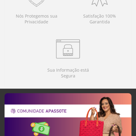
Nós Protegemos sua
Satisfação 100%
Privacidade
Garantida
Sua Informação está
Segura