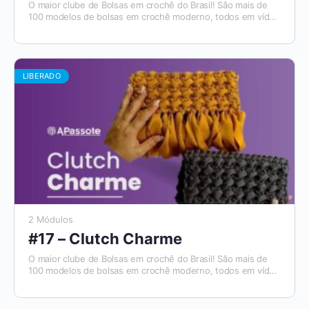
O maior clube de Bolsas em crochê do Brasil! São mais de
100 modelos de bolsas em crochê moderno, todos em vídeo
aulas, com materiais de apoio e módulos para destros e
canhotos. E todo mês tem um novo modelo que será
disponibilizado. Além disso, você tem acesso ao Aplicativo
Apassote, exclusivo para alunos.
LIBERADO
2 Módulos
#17 – Clutch Charme
O maior clube de Bolsas em crochê do Brasil! São mais de
100 modelos de bolsas em crochê moderno, todos em vídeo
aulas, com materiais de apoio e módulos para destros e
canhotos. E todo mês tem um novo modelo que será
disponibilizado. Além disso, você tem acesso ao Aplicativo