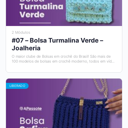
2 Módulos
#07 – Bolsa Turmalina Verde –
Joalheria
O maior clube de Bolsas em crochê do Brasil! São mais de
100 modelos de bolsas em crochê moderno, todos em vídeo
aulas, com materiais de apoio e módulos para destros e
canhotos. E todo mês tem um novo modelo que será
disponibilizado. Além disso, você tem acesso ao Aplicativo
Apassote, exclusivo para alunos.
LIBERADO