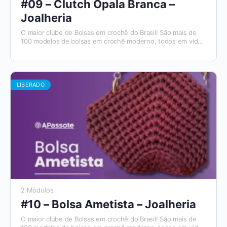
#09 – Clutch Opala Branca –
Joalheria
O maior clube de Bolsas em crochê do Brasil! São mais de
100 modelos de bolsas em crochê moderno, todos em vídeo
aulas, com materiais de apoio e módulos para destros e
canhotos. E todo mês tem um novo modelo que será
disponibilizado. Além disso, você tem acesso ao Aplicativo
Apassote, exclusivo para alunos.
LIBERADO
2 Módulos
#10 – Bolsa Ametista – Joalheria
O maior clube de Bolsas em crochê do Brasil! São mais de