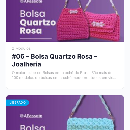
2 Módulos
#06 – Bolsa Quartzo Rosa –
Joalheria
O maior clube de Bolsas em crochê do Brasil! São mais de
100 modelos de bolsas em crochê moderno, todos em vídeo
aulas, com materiais de apoio e módulos para destros e
canhotos. E todo mês tem um novo modelo que será
disponibilizado. Além disso, você tem acesso ao Aplicativo
Apassote, exclusivo para alunos.
LIBERADO