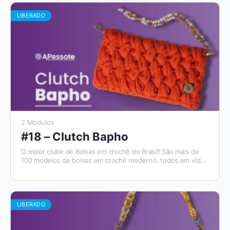
Apassote, exclusivo para alunos.
LIBERADO
2 Módulos
#18 – Clutch Bapho
O maior clube de Bolsas em crochê do Brasil! São mais de
100 modelos de bolsas em crochê moderno, todos em vídeo
aulas, com materiais de apoio e módulos para destros e
canhotos. E todo mês tem um novo modelo que será
disponibilizado. Além disso, você tem acesso ao Aplicativo
Apassote, exclusivo para alunos.
LIBERADO