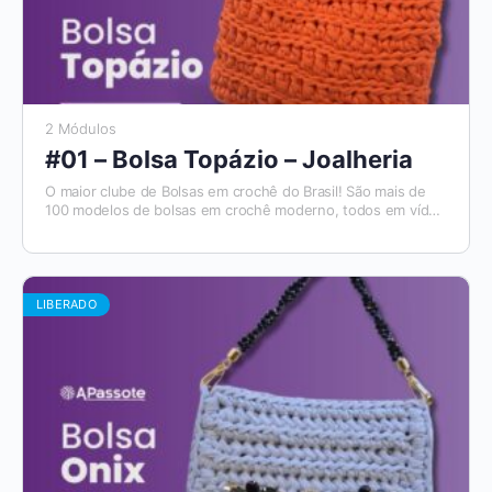
2 Módulos
#01 – Bolsa Topázio – Joalheria
O maior clube de Bolsas em crochê do Brasil! São mais de
100 modelos de bolsas em crochê moderno, todos em vídeo
aulas, com materiais de apoio e módulos para destros e
canhotos. E todo mês tem um novo modelo que será
disponibilizado. Além disso, você tem acesso ao Aplicativo
Apassote, exclusivo para alunos.
LIBERADO