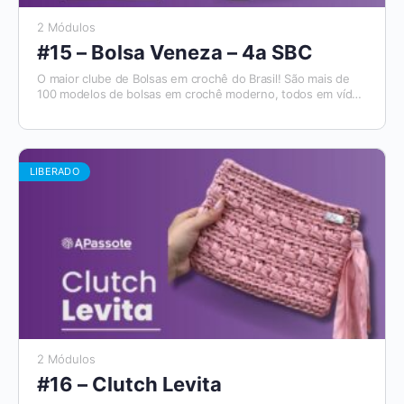
2 Módulos
#15 – Bolsa Veneza – 4a SBC
O maior clube de Bolsas em crochê do Brasil! São mais de
100 modelos de bolsas em crochê moderno, todos em vídeo
aulas, com materiais de apoio e módulos para destros e
canhotos. E todo mês tem um novo modelo que será
disponibilizado. Além disso, você tem acesso ao Aplicativo
Apassote, exclusivo para alunos.
LIBERADO
2 Módulos
#16 – Clutch Levita