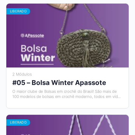
disponibilizado. Além disso, você tem acesso ao Aplicativo
Apassote, exclusivo para alunos.
LIBERADO
2 Módulos
#05 – Bolsa Winter Apassote
O maior clube de Bolsas em crochê do Brasil! São mais de
100 modelos de bolsas em crochê moderno, todos em vídeo
aulas, com materiais de apoio e módulos para destros e
canhotos. E todo mês tem um novo modelo que será
disponibilizado. Além disso, você tem acesso ao Aplicativo
Apassote, exclusivo para alunos.
LIBERADO