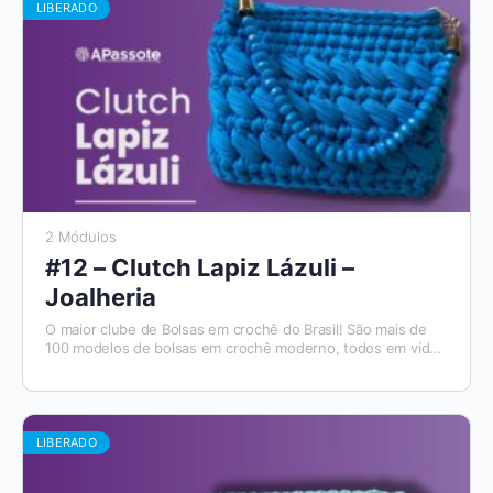
LIBERADO
2 Módulos
#12 – Clutch Lapiz Lázuli –
Joalheria
O maior clube de Bolsas em crochê do Brasil! São mais de
100 modelos de bolsas em crochê moderno, todos em vídeo
aulas, com materiais de apoio e módulos para destros e
canhotos. E todo mês tem um novo modelo que será
disponibilizado. Além disso, você tem acesso ao Aplicativo
Apassote, exclusivo para alunos.
LIBERADO