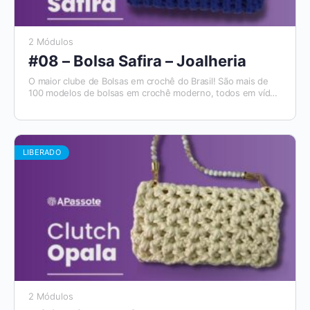
2 Módulos
#08 – Bolsa Safira – Joalheria
O maior clube de Bolsas em crochê do Brasil! São mais de
100 modelos de bolsas em crochê moderno, todos em vídeo
aulas, com materiais de apoio e módulos para destros e
canhotos. E todo mês tem um novo modelo que será
disponibilizado. Além disso, você tem acesso ao Aplicativo
Apassote, exclusivo para alunos.
LIBERADO
2 Módulos