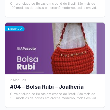
O maior clube de Bolsas em crochê do Brasil! São mais de
100 modelos de bolsas em crochê moderno, todos em vídeo
aulas, com materiais de apoio e módulos para destros e
canhotos. E todo mês tem um novo modelo que será
disponibilizado. Além disso, você tem acesso ao Aplicativo
Apassote, exclusivo para alunos.
LIBERADO
2 Módulos
#04 – Bolsa Rubi – Joalheria
O maior clube de Bolsas em crochê do Brasil! São mais de
100 modelos de bolsas em crochê moderno, todos em vídeo
aulas, com materiais de apoio e módulos para destros e
canhotos. E todo mês tem um novo modelo que será