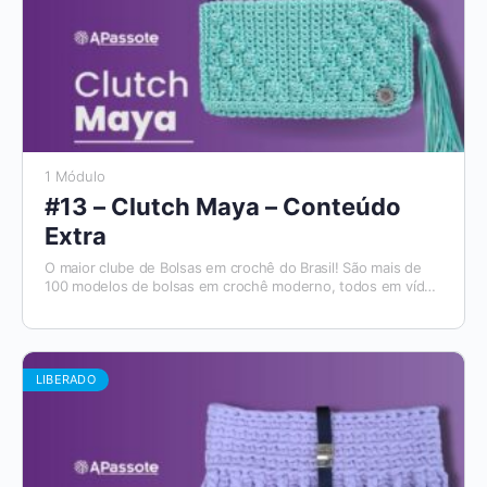
1 Módulo
#13 – Clutch Maya – Conteúdo
Extra
O maior clube de Bolsas em crochê do Brasil! São mais de
100 modelos de bolsas em crochê moderno, todos em vídeo
aulas, com materiais de apoio e módulos para destros e
canhotos. E todo mês tem um novo modelo que será
disponibilizado. Além disso, você tem acesso ao Aplicativo
Apassote, exclusivo para alunos.
LIBERADO