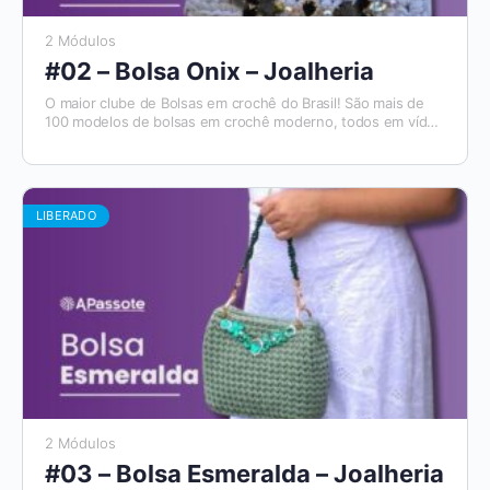
2 Módulos
#02 – Bolsa Onix – Joalheria
O maior clube de Bolsas em crochê do Brasil! São mais de
100 modelos de bolsas em crochê moderno, todos em vídeo
aulas, com materiais de apoio e módulos para destros e
canhotos. E todo mês tem um novo modelo que será
disponibilizado. Além disso, você tem acesso ao Aplicativo
Apassote, exclusivo para alunos.
LIBERADO
2 Módulos
#03 – Bolsa Esmeralda – Joalheria