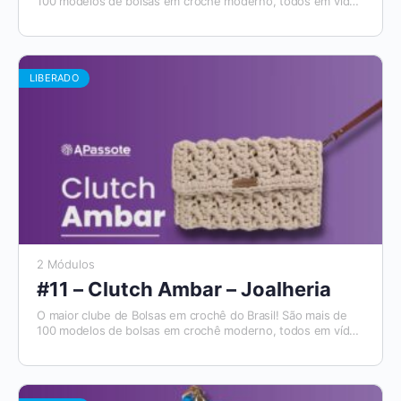
100 modelos de bolsas em crochê moderno, todos em vídeo
aulas, com materiais de apoio e módulos para destros e
canhotos. E todo mês tem um novo modelo que será
disponibilizado. Além disso, você tem acesso ao Aplicativo
Apassote, exclusivo para alunos.
LIBERADO
2 Módulos
#11 – Clutch Ambar – Joalheria
O maior clube de Bolsas em crochê do Brasil! São mais de
100 modelos de bolsas em crochê moderno, todos em vídeo
aulas, com materiais de apoio e módulos para destros e
canhotos. E todo mês tem um novo modelo que será
disponibilizado. Além disso, você tem acesso ao Aplicativo
Apassote, exclusivo para alunos.