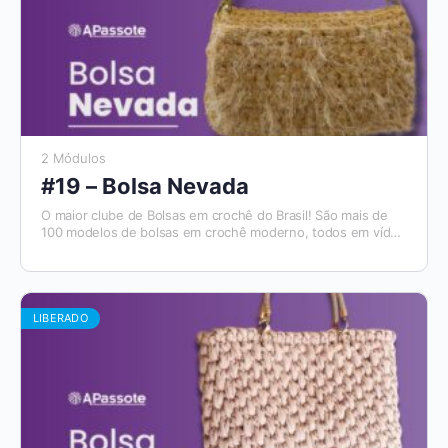
2 Módulos
#19 – Bolsa Nevada
O maior clube de Bolsas em crochê do Brasil! São mais de
100 modelos de bolsas em crochê moderno, todos em vídeo
aulas, com materiais de apoio e módulos para destros e
canhotos. E todo mês tem um novo modelo que será
disponibilizado. Além disso, você tem acesso ao Aplicativo
Apassote, exclusivo para alunos.
LIBERADO