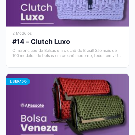
2 Módulos
#14 – Clutch Luxo
O maior clube de Bolsas em crochê do Brasil! São mais de
100 modelos de bolsas em crochê moderno, todos em vídeo
aulas, com materiais de apoio e módulos para destros e
canhotos. E todo mês tem um novo modelo que será
disponibilizado. Além disso, você tem acesso ao Aplicativo
Apassote, exclusivo para alunos.
LIBERADO