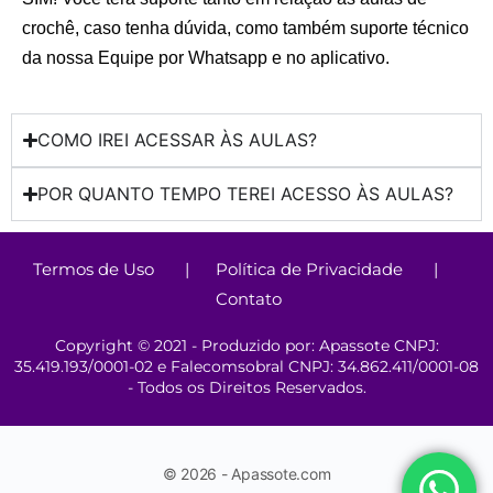
crochê, caso tenha dúvida, como também suporte técnico
da nossa Equipe por Whatsapp e no aplicativo.
COMO IREI ACESSAR ÀS AULAS?
POR QUANTO TEMPO TEREI ACESSO ÀS AULAS?
Termos de Uso
|
Política de Privacidade
|
Contato
Copyright © 2021 - Produzido por: Apassote CNPJ:
35.419.193/0001-02 e Falecomsobral CNPJ: 34.862.411/0001-08
- Todos os Direitos Reservados.
© 2026 - Apassote.com