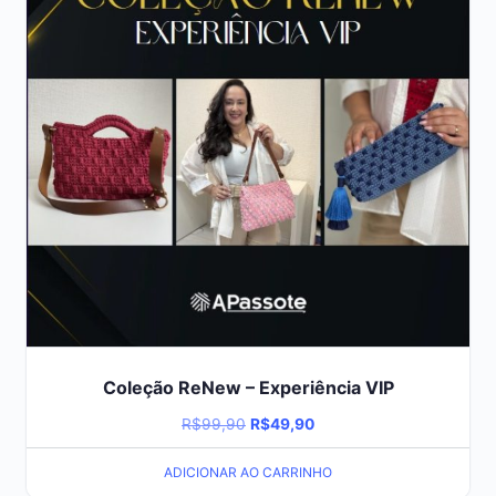
Coleção ReNew – Experiência VIP
O
O
R$
99,90
R$
49,90
preço
preço
ADICIONAR AO CARRINHO
original
atual