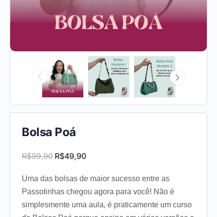
Bolsa Poá
O
O
R$
99,90
R$
49,90
preço
preço
Uma das bolsas de maior sucesso entre as
original
atual
Passotinhas chegou agora para você! Não é
era:
é:
simplesmente uma aula, é praticamente um curso
R$99,90.
R$49,90.