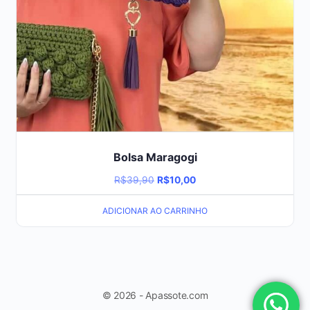
Bolsa Maragogi
O
O
R$
39,90
R$
10,00
preço
preço
ADICIONAR AO CARRINHO
original
atual
era:
é:
R$39,90.
R$10,00.
© 2026 - Apassote.com