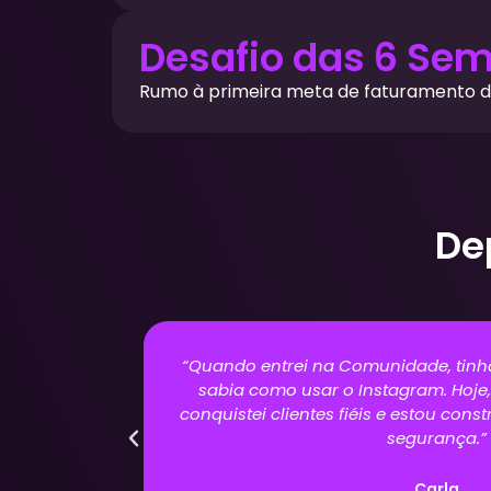
Desafio das 6 Se
Rumo à primeira meta de faturamento d
De
 vendas e mal
"Antes de fazer parte da Comuni
nhas bolsas,
insegura com as redes sociais. A
inha renda com
com consistência, ganho novos
construo minha independê
Marian