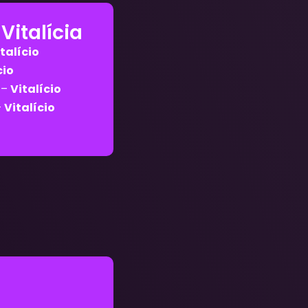
italícia
italício
cio
 –
Vitalício
–
Vitalício