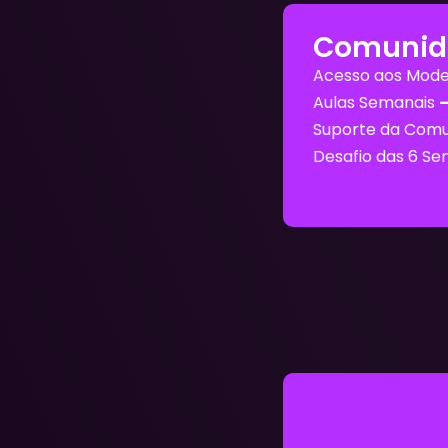
Comunid
Acesso aos Mod
Aulas Semanais
–
Suporte da Com
Desafio das 6 S