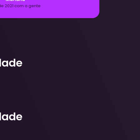
dade
dade