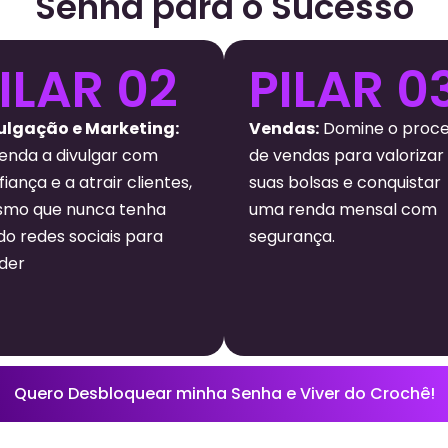
Senha para o Sucesso
ILAR 02
PILAR 0
ulgação e Marketing:
Vendas:
Domine o proc
enda a divulgar com
de vendas para valorizar
iança e a atrair clientes,
suas bolsas e conquistar
mo que nunca tenha
uma renda mensal com
do redes sociais para
segurança.
der
Quero Desbloquear minha Senha e Viver do Crochê!