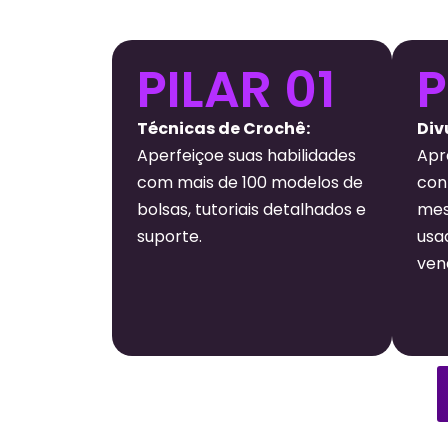
PILAR 01
P
Técnicas de Crochê:
Div
Aperfeiçoe suas habilidades
Apr
com mais de 100 modelos de
conf
bolsas, tutoriais detalhados e
mes
suporte.
usa
ven