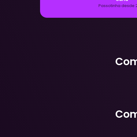
desde 2021 com 
Com
Com