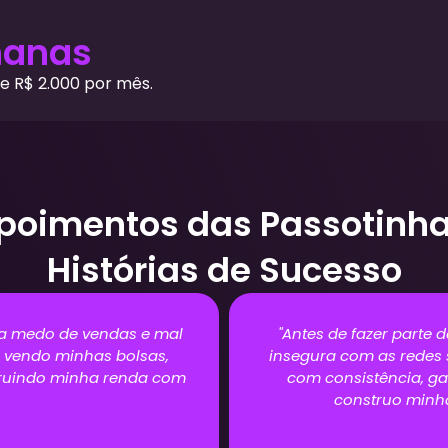
manas
e R$ 2.000 por mês.
poimentos das Passotinha
Histórias de Sucesso
dade, me sentia perdida e
"Entrei sem entender 
gora, vendo meus produtos
primeiro passo. Hoje
 clientes toda semana e
clientes e tra
ncia financeira."
na 
a