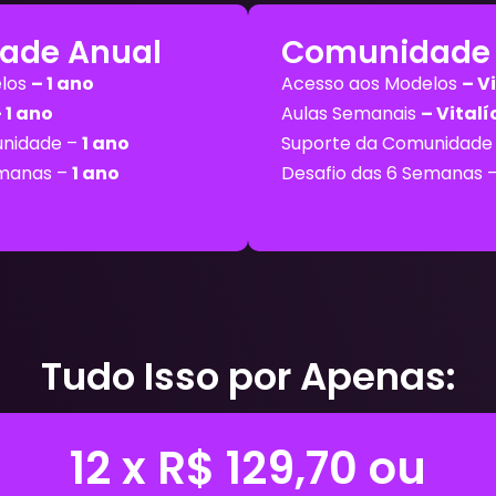
ade Anual
Comunidade V
elos
– 1 ano
Acesso aos Modelos
– V
 1 ano
Aulas Semanais
– Vitalí
unidade –
1 ano
Suporte da Comunidade
emanas –
1 ano
Desafio das 6 Semanas 
Tudo Isso por Apenas:
12 x R$ 129,70 ou