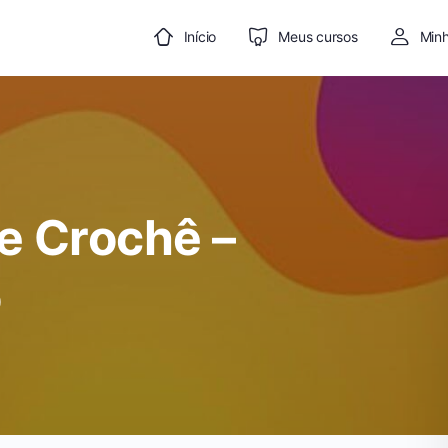
Início
Meus cursos
Minh
e Crochê –
o