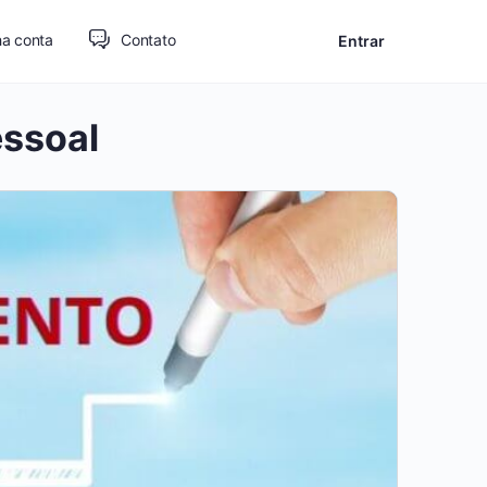
a conta
Contato
Entrar
essoal